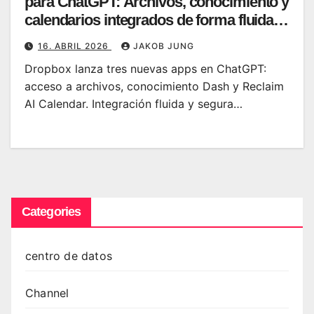
para ChatGPT: Archivos, conocimiento y
calendarios integrados de forma fluida
en los diálogos de IA
16. ABRIL 2026
JAKOB JUNG
Dropbox lanza tres nuevas apps en ChatGPT:
acceso a archivos, conocimiento Dash y Reclaim
AI Calendar. Integración fluida y segura…
Categories
centro de datos
Channel