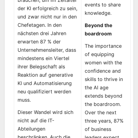
events to share
der KI erfolgreich zu sein,
knowledge.
und zwar nicht nur in den
Chefetagen. In den
Beyond the
nächsten drei Jahren
boardroom
erwarten 87 % der
The importance
Unternehmensleiter, dass
of equipping
mindestens ein Viertel
women with the
ihrer Belegschaft als
confidence and
Reaktion auf generative
skills to thrive in
KI und Automatisierung
the AI age
neu qualifiziert werden
extends beyond
muss.
the boardroom.
Dieser Wandel wird sich
Over the next
nicht auf die IT-
three years, 87%
Abteilungen
of business
beschränken. Auch die
leaders expect