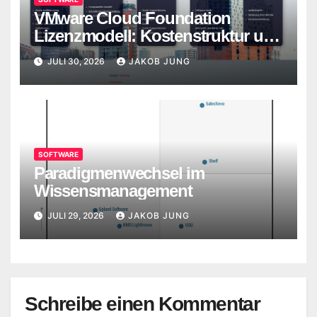
VMware Cloud Foundation
Lizenzmodell: Kostenstruktur und
Alternativen
JULI 30, 2026
JAKOB JUNG
SOFTWARE
Paradigmenwechsel im
Wissensmanagement
JULI 29, 2026
JAKOB JUNG
Schreibe einen Kommentar