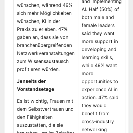
and implementing
wünschen, während 49%
AI. Half (50%) of
sich mehr Möglichkeiten
both male and
wünschen, KI in der
female leaders
Praxis zu erleben. 47%
said they want
gaben an, dass sie von
more support in
branchenübergreifenden
developing and
Netzwerkveranstaltungen
learning skills,
zum Wissensaustausch
while 49% want
profitieren würden.
more
Jenseits der
opportunities to
Vorstandsetage
experience AI in
action. 47% said
Es ist wichtig, Frauen mit
they would
dem Selbstvertrauen und
benefit from
den Fähigkeiten
cross-industry
auszustatten, die sie
networking
brauchen, um im Zeitalter