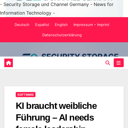
- Security Storage und Channel Germany - News for
Information Technology -
Zum
Deutsch
Español
English
Impressum – Imprint
Inhalt
Datenschutzerklärung
springen
SOFTWARE
KI braucht weibliche
Führung – AI needs