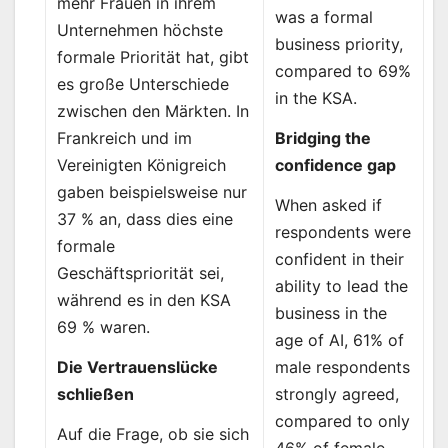
mehr Frauen in ihrem
was a formal
Unternehmen höchste
business priority,
formale Priorität hat, gibt
compared to 69%
es große Unterschiede
in the KSA.
zwischen den Märkten. In
Bridging the
Frankreich und im
confidence gap
Vereinigten Königreich
gaben beispielsweise nur
When asked if
37 % an, dass dies eine
respondents were
formale
confident in their
Geschäftspriorität sei,
ability to lead the
während es in den KSA
business in the
69 % waren.
age of AI, 61% of
male respondents
Die Vertrauenslücke
strongly agreed,
schließen
compared to only
Auf die Frage, ob sie sich
46% of female