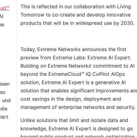
This is reflected in our collaboration with Living
oud™
Tomorrow to co-create and develop innovative
AI
products that will be in widespread use by 2030.
he
Today, Extreme Networks announces the first
preview from Extreme Labs: Extreme AI Expert.
Building on Extreme Networks‘ commitment to AI
beyond the ExtremeCloud™ IQ CoPilot AIOps
solution, Extreme AI Expert is a generative AI
ssen
solution that enables significant improvements an
 so
cost savings in the design, deployment and
- und
management of enterprise networks and security.
die
iert
Unlike solutions that limit and isolate data and
knowledge, Extreme AI Expert is designed to go
beyond public product and network optimization