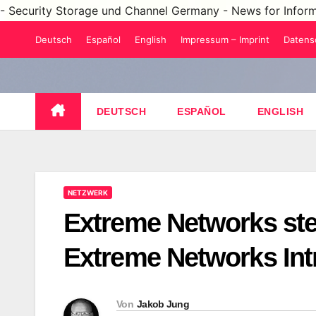
- Security Storage und Channel Germany - News for Infor
Zum
Deutsch
Español
English
Impressum – Imprint
Datens
Inhalt
springen
DEUTSCH
ESPAÑOL
ENGLISH
NETZWERK
Extreme Networks stel
Extreme Networks In
Von
Jakob Jung