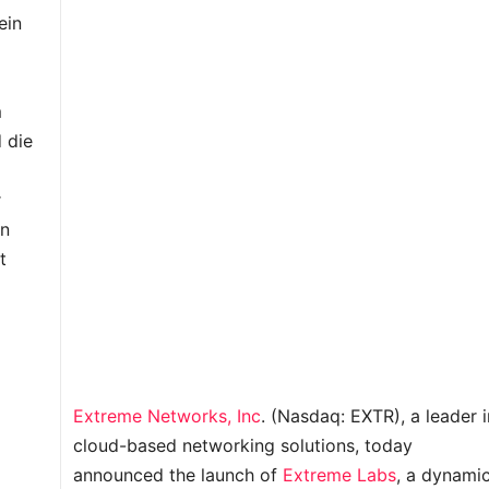
ein
m
 die
r
en
t
Extreme Networks, Inc
. (Nasdaq: EXTR), a leader i
cloud-based networking solutions, today
announced the launch of
Extreme Labs
, a dynami