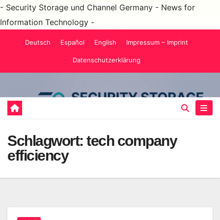
- Security Storage und Channel Germany - News for
Information Technology -
Zum
Deutsch
Español
English
Impressum – Imprint
Inhalt
Datenschutzerklärung
springen
Schlagwort:
tech company
efficiency