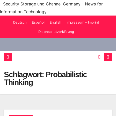
- Security Storage und Channel Germany - News for
Information Technology -
Zum
Deutsch
Español
English
Impressum – Imprint
Inhalt
Datenschutzerklärung
springen
Schlagwort:
Probabilistic
Thinking