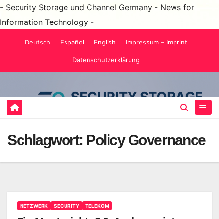
- Security Storage und Channel Germany - News for
Information Technology -
Zum
Deutsch
Español
English
Impressum – Imprint
Inhalt
Datenschutzerklärung
springen
Schlagwort:
Policy Governance
NETZWERK
SECURITY
TELEKOM