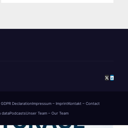
 GDPR Declaration
Impressum – Imprint
Kontakt – Contact
 data
Podcasts
Unser Team – Our Team