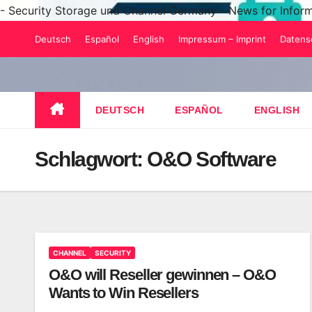
- Security Storage und Channel Germany - News for Infor
Zum
Deutsch
Español
English
Impressum – Imprint
Datens
Inhalt
springen
DEUTSCH
ESPAÑOL
ENGLISH
Schlagwort:
O&O Software
CHANNEL
SECURITY
O&O will Reseller gewinnen – O&O
Wants to Win Resellers