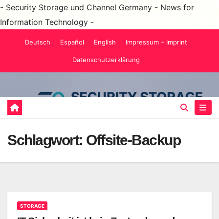
- Security Storage und Channel Germany - News for
Information Technology -
Zum
Deutsch
Español
English
Impressum – Imprint
Inhalt
Datenschutzerklärung
springen
Schlagwort:
Offsite-Backup
STORAGE