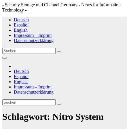
- Security Storage und Channel Germany - News for Information
Technology -
Zum
Deutsch
Inhalt
Español
springen
English
Impressum – Imprint
Datenschutzerklärung
Deutsch
Español
English
Impressum – Imprint
Datenschutzerklärung
Schlagwort:
Nitro System