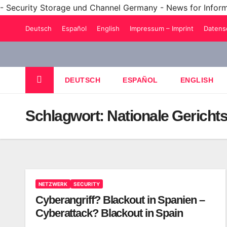
- Security Storage und Channel Germany - News for Infor
Zum
Deutsch
Español
English
Impressum – Imprint
Datens
Inhalt
springen
DEUTSCH
ESPAÑOL
ENGLISH
Schlagwort:
Nationale Gericht
NETZWERK
SECURITY
Cyberangriff? Blackout in Spanien –
Cyberattack? Blackout in Spain