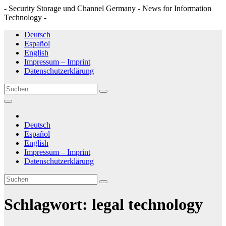
- Security Storage und Channel Germany - News for Information
Technology -
Zum
Deutsch
Inhalt
Español
springen
English
Impressum – Imprint
Datenschutzerklärung
Deutsch
Español
English
Impressum – Imprint
Datenschutzerklärung
Schlagwort:
legal technology