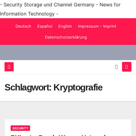
- Security Storage und Channel Germany - News for
Information Technology -
Zum
Deutsch
Español
English
Impressum – Imprint
Inhalt
Datenschutzerklärung
springen
Schlagwort:
Kryptografie
SECURITY