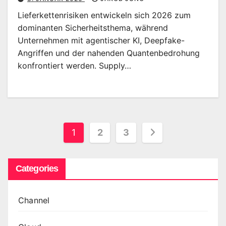
Lieferkettenrisiken entwickeln sich 2026 zum
dominanten Sicherheitsthema, während
Unternehmen mit agentischer KI, Deepfake-
Angriffen und der nahenden Quantenbedrohung
konfrontiert werden. Supply…
Seitennummerierung
1
2
3
der
Categories
Beiträge
Channel