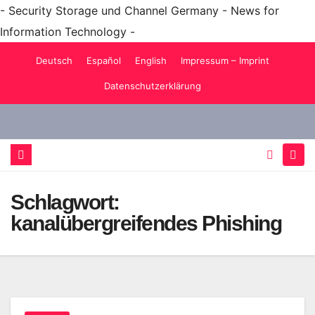
- Security Storage und Channel Germany - News for
Information Technology -
Zum
Deutsch
Español
English
Impressum – Imprint
Inhalt
Datenschutzerklärung
springen
Schlagwort:
kanalübergreifendes Phishing