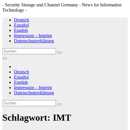
- Security Storage und Channel Germany - News for Information
Technology -
Zum
Deutsch
Inhalt
Español
springen
English
Impressum – Imprint
Datenschutzerklärung
Deutsch
Español
English
Impressum – Imprint
Datenschutzerklärung
Schlagwort:
IMT