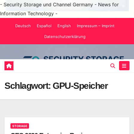
- Security Storage und Channel Germany - News for
Information Technology -
Zum
Deutsch
Español
English
Impressum – Imprint
Inhalt
Datenschutzerklärung
springen
Schlagwort:
GPU-Speicher
STORAGE