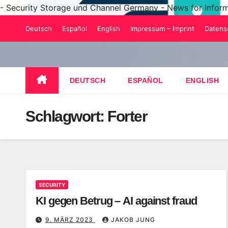
- Security Storage und Channel Germany - News for Infor
Zum
Deutsch
Español
English
Impressum – Imprint
Datens
Inhalt
springen
DEUTSCH
ESPAÑOL
ENGLISH
Schlagwort:
Forter
SECURITY
KI gegen Betrug – AI against fraud
9. MÄRZ 2023
JAKOB JUNG