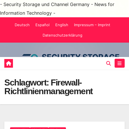
- Security Storage und Channel Germany - News for
Information Technology -
Zum
Deutsch
Español
English
Impressum – Imprint
Inhalt
Datenschutzerklärung
springen
Schlagwort:
Firewall-
Richtlinienmanagement