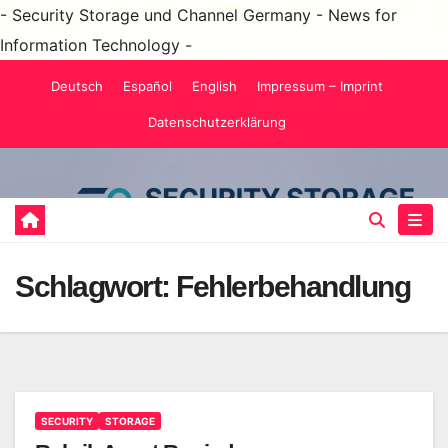
- Security Storage und Channel Germany - News for
Information Technology -
Zum
Deutsch
Español
English
Impressum – Imprint
Inhalt
Datenschutzerklärung
springen
Schlagwort:
Fehlerbehandlung
SECURITY
STORAGE