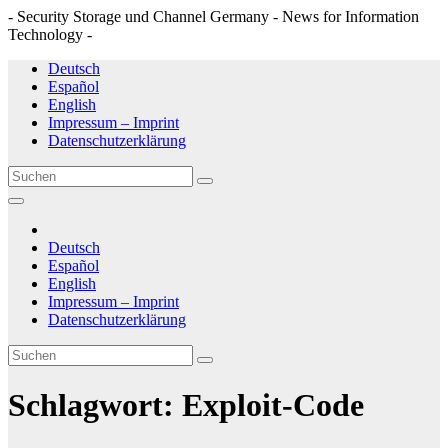
- Security Storage und Channel Germany - News for Information
Technology -
Zum
Deutsch
Inhalt
Español
springen
English
Impressum – Imprint
Datenschutzerklärung
Deutsch
Español
English
Impressum – Imprint
Datenschutzerklärung
Schlagwort:
Exploit-Code