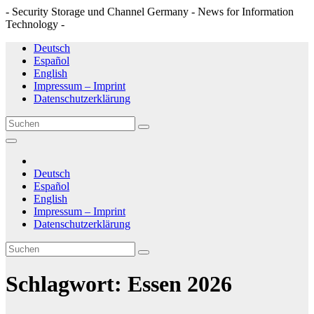
- Security Storage und Channel Germany - News for Information
Technology -
Zum
Deutsch
Inhalt
Español
springen
English
Impressum – Imprint
Datenschutzerklärung
Deutsch
Español
English
Impressum – Imprint
Datenschutzerklärung
Schlagwort:
Essen 2026