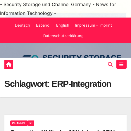
- Security Storage und Channel Germany - News for
Information Technology -
Zum
Deutsch
Español
English
Impressum – Imprint
Inhalt
Datenschutzerklärung
springen
Schlagwort:
ERP-Integration
CHANNEL
KI