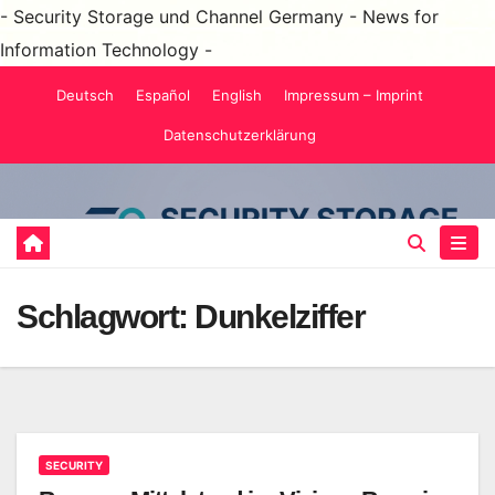
- Security Storage und Channel Germany - News for
Information Technology -
Zum
Deutsch
Español
English
Impressum – Imprint
Inhalt
Datenschutzerklärung
springen
Schlagwort:
Dunkelziffer
SECURITY