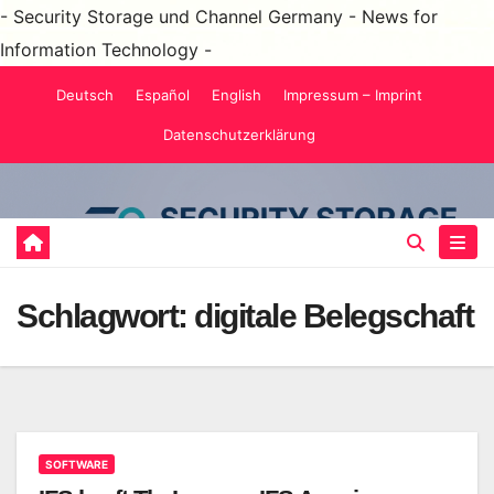
- Security Storage und Channel Germany - News for
Information Technology -
Zum
Deutsch
Español
English
Impressum – Imprint
Inhalt
Datenschutzerklärung
springen
Schlagwort:
digitale Belegschaft
SOFTWARE