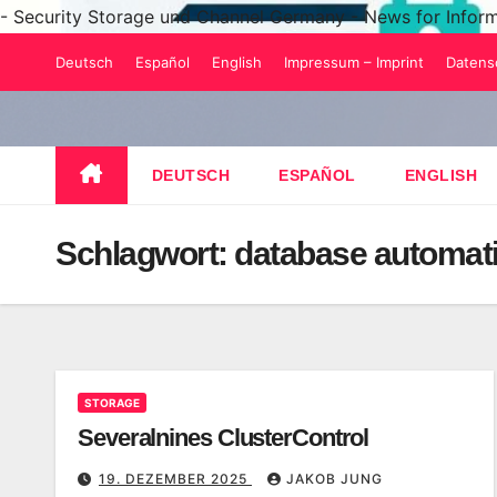
- Security Storage und Channel Germany - News for Infor
Zum
Deutsch
Español
English
Impressum – Imprint
Datens
Inhalt
springen
DEUTSCH
ESPAÑOL
ENGLISH
Schlagwort:
database automat
STORAGE
Severalnines ClusterControl
19. DEZEMBER 2025
JAKOB JUNG