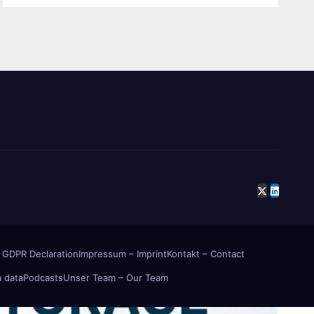
 GDPR Declaration
Impressum – Imprint
Kontakt – Contact
 data
Podcasts
Unser Team – Our Team