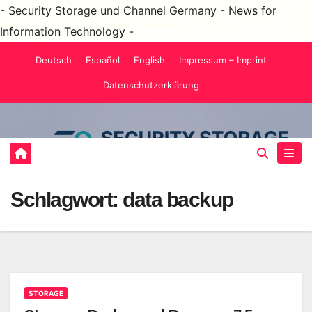
- Security Storage und Channel Germany - News for
Information Technology -
Zum
Deutsch
Español
English
Impressum – Imprint
Inhalt
Datenschutzerklärung
springen
Schlagwort:
data backup
STORAGE