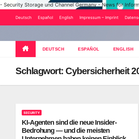
- Security Storage und Channel Germany - News for Infor
Zum
Deutsch
Español
English
Impressum – Imprint
Datens
Inhalt
springen
DEUTSCH
ESPAÑOL
ENGLISH
Schlagwort:
Cybersicherheit 2
SECURITY
KI-Agenten sind die neue Insider-
Bedrohung — und die meisten
Unternehmen haben keinen Einblick