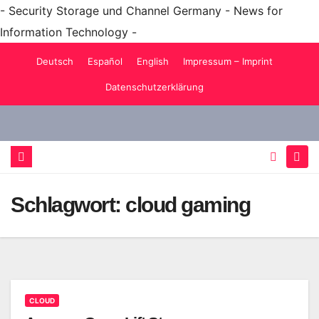
- Security Storage und Channel Germany - News for
Information Technology -
Zum
Deutsch
Español
English
Impressum – Imprint
Inhalt
Datenschutzerklärung
springen
Schlagwort:
cloud gaming
CLOUD