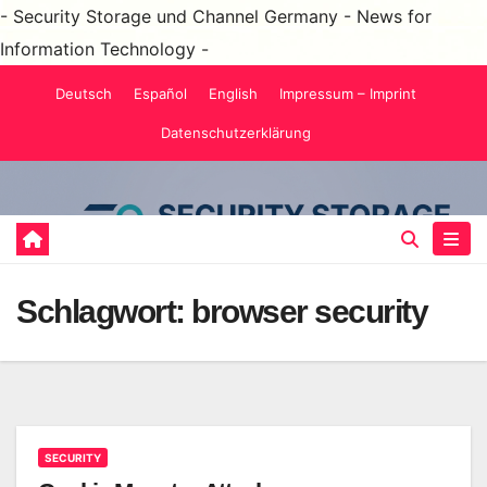
- Security Storage und Channel Germany - News for
Information Technology -
Zum
Deutsch
Español
English
Impressum – Imprint
Inhalt
Datenschutzerklärung
springen
Schlagwort:
browser security
SECURITY