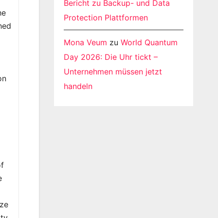
Bericht zu Backup- und Data
he
Protection Plattformen
hed
Mona Veum
zu
World Quantum
Day 2026: Die Uhr tickt –
Unternehmen müssen jetzt
on
handeln
of
e
ize
ity