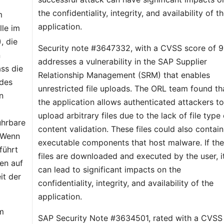
the confidentiality, integrity, and availability of t
m
application.
le im
, die
Security note #3647332, with a CVSS score of 9
n
addresses a vulnerability in the SAP Supplier
ass die
Relationship Management (SRM) that enables
des
unrestricted file uploads. The ORL team found th
n
the application allows authenticated attackers t
upload arbitrary files due to the lack of file type 
ührbare
content validation. These files could also contain
 Wenn
executable components that host malware. If th
führt
files are downloaded and executed by the user, i
en auf
can lead to significant impacts on the
it der
confidentiality, integrity, and availability of the
application.
em
SAP Security Note #3634501, rated with a CVSS