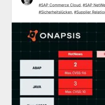
#SAP Commerce Cloud
,
#SAP NetWe
#Sicherheitslücken
,
#Supplier Relati