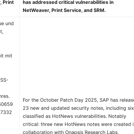
 Print
has addressed critical vulnerabilities in
NetWeaver, Print Service, and SRM.
ue und
t,
e
t mit
VSS-
hres.
For the October Patch Day 2025, SAP has relea
660659
23 new and updated security notes, including si
47332
classified as HotNews vulnerabilities. Notably
critical: three new HotNews notes were created 
collaboration with Onapsis Research Labs,