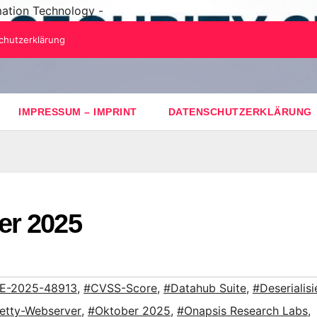
mation Technology -
chutzerklärung
IMPRESSUM – IMPRINT
DATENSCHUTZERKLÄRUNG
er 2025
E-2025-48913
,
#CVSS-Score
,
#Datahub Suite
,
#Deserialis
etty-Webserver
,
#Oktober 2025
,
#Onapsis Research Labs
,