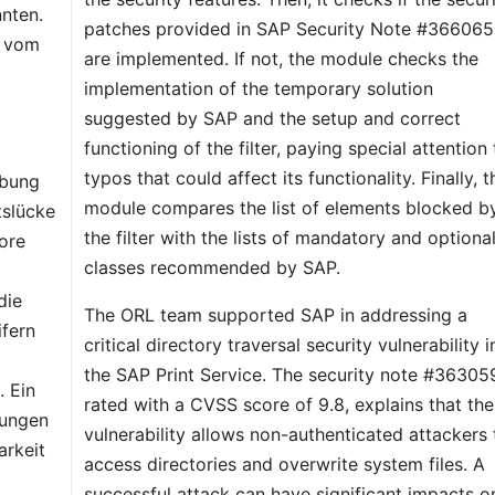
nnten.
patches provided in SAP Security Note #36606
r vom
are implemented. If not, the module checks the
implementation of the temporary solution
suggested by SAP and the setup and correct
functioning of the filter, paying special attention 
typos that could affect its functionality. Finally, t
ebung
module compares the list of elements blocked b
tslücke
the filter with the lists of mandatory and optiona
ore
classes recommended by SAP.
die
The ORL team supported SAP in addressing a
ifern
critical directory traversal security vulnerability i
the SAP Print Service. The security note #36305
. Ein
rated with a CVSS score of 9.8, explains that the
kungen
vulnerability allows non-authenticated attackers 
arkeit
access directories and overwrite system files. A
successful attack can have significant impacts o