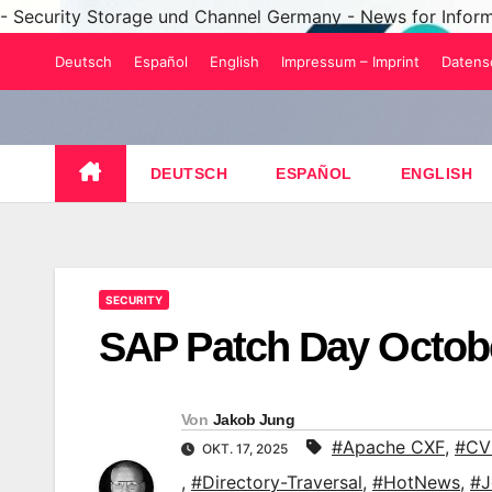
- Security Storage und Channel Germany - News for Infor
Zum
Deutsch
Español
English
Impressum – Imprint
Datens
Inhalt
springen
DEUTSCH
ESPAÑOL
ENGLISH
SECURITY
SAP Patch Day Octob
Von
Jakob Jung
#Apache CXF
,
#CV
OKT. 17, 2025
,
#Directory-Traversal
,
#HotNews
,
#J