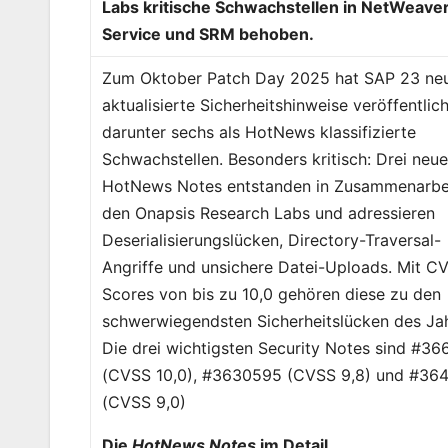
Labs kritische Schwachstellen in NetWeaver,
Service und SRM behoben.
Zum Oktober Patch Day 2025 hat SAP 23 ne
aktualisierte Sicherheitshinweise veröffentlich
darunter sechs als HotNews klassifizierte
Schwachstellen. Besonders kritisch: Drei neu
HotNews Notes entstanden in Zusammenarbei
den Onapsis Research Labs und adressieren
Deserialisierungslücken, Directory-Traversal-
Angriffe und unsichere Datei-Uploads. Mit C
Scores von bis zu 10,0 gehören diese zu den
schwerwiegendsten Sicherheitslücken des Ja
Die drei wichtigsten Security Notes sind #3
(CVSS 10,0), #3630595 (CVSS 9,8) und #36
(CVSS 9,0)
Die
HotNews Notes
im Detail