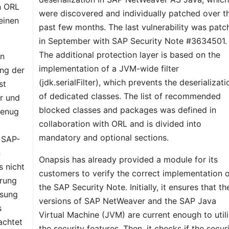
n ORL
were discovered and individually patched over t
 einen
past few months. The last vulnerability was patc
in September with SAP Security Note #3634501.
The additional protection layer is based on the
en
implementation of a JVM-wide filter
ung der
(jdk.serialFilter), which prevents the deserializati
st
of dedicated classes. The list of recommended
r und
blocked classes and packages was defined in
genug
collaboration with ORL and is divided into
mandatory and optional sections.
 SAP-
n
Onapsis has already provided a module for its
s nicht
customers to verify the correct implementation 
erung
the SAP Security Note. Initially, it ensures that th
ösung
versions of SAP NetWeaver and the SAP Java
s
Virtual Machine (JVM) are current enough to util
achtet
the security features. Then, it checks if the secur