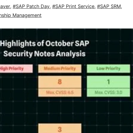
aver
,
#SAP Patch Day
,
#SAP Print Service
,
#SAP SRM
,
onship Management