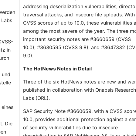
addressing deserialization vulnerabilities, directo
 werden
traversal attacks, and insecure file uploads. With
 Labs
CVSS scores of up to 10.0, these vulnerabilities 
among the most severe of the year. The three m
important security notes are #3660659 (CVSS
CVSS-
10.0), #3630595 (CVSS 9.8), and #3647332 (C
tz in
9.0).
urch
The HotNews Notes in Detail
t und
Three of the six HotNews notes are new and we
telle
published in collaboration with Onapsis Researc
Labs (ORL).
 eines
SAP Security Note #3660659, with a CVSS score
10.0, provides additional protection against a ser
t. Die
of security vulnerabilities due to insecure
sen
deserialization in SAP NetWeaver AS Java, whic