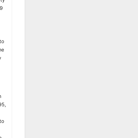
59
to
he
y
l
n
95,
to
n