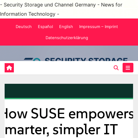
- Security Storage und Channel Germany - News for
Information Technology -
Zum
Deutsch
Español
English
Impressum – Imprint
Inhalt
Datenschutzerklärung
springen