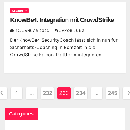
SECURITY
KnowBe4: Integration mit CrowdStrike
12. JANUAR 2023
JAKOB JUNG
Der KnowBe4 SecurityCoach lässt sich in nun für
Sicherheits-Coaching in Echtzeit in die
CrowdStrike Falcon-Plattform integrieren.
eitennummerierung
1
…
232
233
234
…
245
er
Categories
eiträge