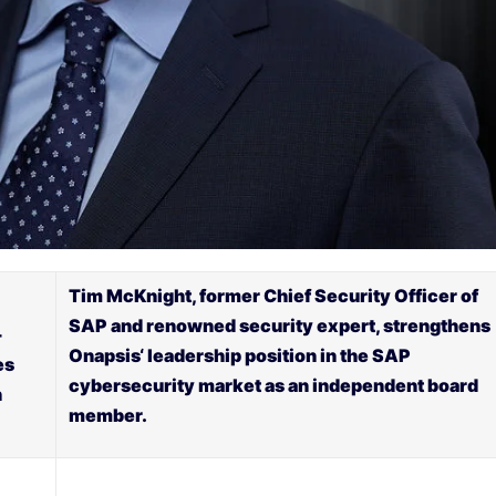
Tim McKnight, former Chief Security Officer of
SAP and renowned security expert, strengthens
-
Onapsis‘ leadership position in the SAP
es
cybersecurity market as an independent board
n
member.