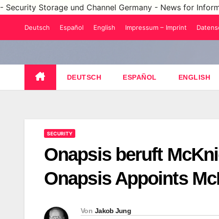
- Security Storage und Channel Germany - News for Infor
Zum
Deutsch
Español
English
Impressum – Imprint
Datens
Inhalt
springen
DEUTSCH
ESPAÑOL
ENGLISH
SECURITY
Onapsis beruft McKni
Onapsis Appoints McK
Von
Jakob Jung