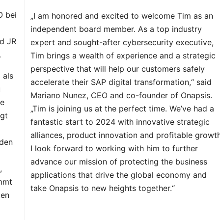
O bei
„I am honored and excited to welcome Tim as an
independent board member. As a top industry
nd JR
expert and sought-after cybersecurity executive,
.
Tim brings a wealth of experience and a strategic
perspective that will help our customers safely
 als
accelerate their SAP digital transformation,“ said
u
Mariano Nunez, CEO and co-founder of Onapsis.
te
„Tim is joining us at the perfect time. We’ve had a
ngt
fantastic start to 2024 with innovative strategic
alliances, product innovation and profitable growth
nden
I look forward to working with him to further
advance our mission of protecting the business
,
applications that drive the global economy and
mmt
take Onapsis to new heights together.“
ten