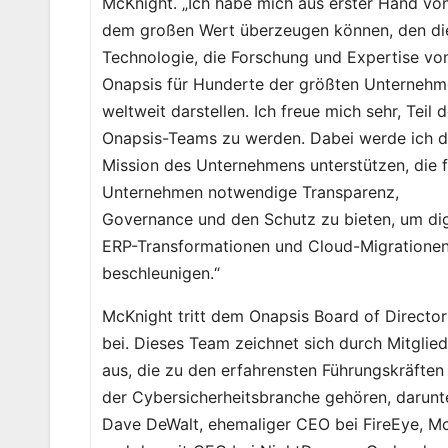
McKnight. „Ich habe mich aus erster Hand vo
dem großen Wert überzeugen können, den di
Technologie, die Forschung und Expertise vo
Onapsis für Hunderte der größten Unterneh
weltweit darstellen. Ich freue mich sehr, Teil 
Onapsis-Teams zu werden. Dabei werde ich d
Mission des Unternehmens unterstützen, die f
Unternehmen notwendige Transparenz,
Governance und den Schutz zu bieten, um dig
ERP-Transformationen und Cloud-Migratione
beschleunigen.“
McKnight tritt dem Onapsis Board of Director
bei. Dieses Team zeichnet sich durch Mitglied
aus, die zu den erfahrensten Führungskräften 
der Cybersicherheitsbranche gehören, darunt
Dave DeWalt, ehemaliger CEO bei FireEye, M