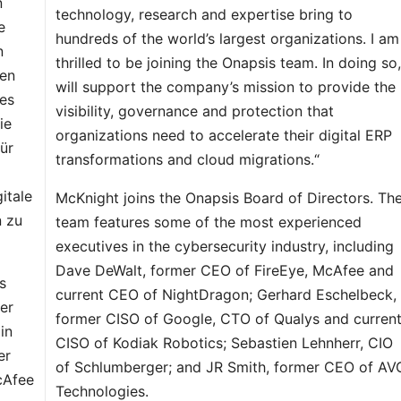
n
technology, research and expertise bring to
e
hundreds of the world’s largest organizations. I am
n
thrilled to be joining the Onapsis team. In doing so,
men
will support the company’s mission to provide the
des
visibility, governance and protection that
ie
organizations need to accelerate their digital ERP
ür
transformations and cloud migrations.“
itale
McKnight joins the Onapsis Board of Directors. Th
n zu
team features some of the most experienced
executives in the cybersecurity industry, including
Dave DeWalt, former CEO of FireEye, McAfee and
s
current CEO of NightDragon; Gerhard Eschelbeck,
er
former CISO of Google, CTO of Qualys and curren
in
CISO of Kodiak Robotics; Sebastien Lehnherr, CIO
er
of Schlumberger; and JR Smith, former CEO of AV
cAfee
Technologies.