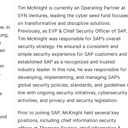
Tim McKnight is currently an Operating Partner at
SYN Ventures, leading the cyber seed fund focuse
on transformative and disruptive solutions.
e. In
Previously, as EVP & Chief Security Officer of SAP,
ung,
Tim McKnight was responsible for SAP’s overall
n
security strategy. He ensured a consistent and
ben
simple security experience for SAP customers and
established SAP as a recognized and trusted
en
industry leader. In this role, he was responsible for
.
developing, implementing, and managing SAP’s
global security policies, standards, and guidelines 
line with ongoing security initiatives, cybersecurity
e
activities, and privacy and security legislation.
Prior to joining SAP, McKnight held several key
 und
positions, including chief information security
officer at Thomson Reuters, chief information &