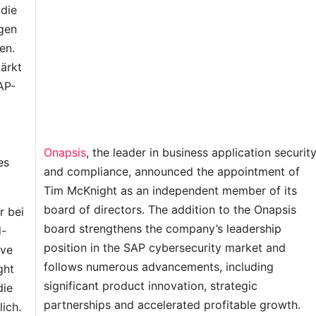
die
gen
en.
ärkt
AP-
Onapsis
, the leader in business application securit
es
and compliance, announced the appointment of
Tim McKnight as an independent member of its
board of directors. The addition to the Onapsis
r bei
board strengthens the company’s leadership
d-
position in the SAP cybersecurity market and
ive
follows numerous advancements, including
ght
significant product innovation, strategic
die
partnerships and accelerated profitable growth.
ich.