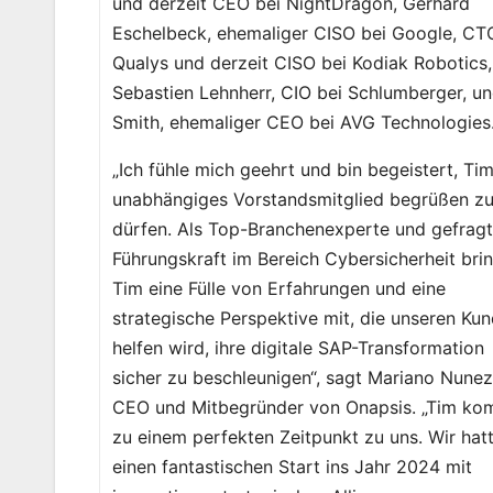
und derzeit CEO bei NightDragon, Gerhard
Eschelbeck, ehemaliger CISO bei Google, CT
Qualys und derzeit CISO bei Kodiak Robotics,
Sebastien Lehnherr, CIO bei Schlumberger, u
Smith, ehemaliger CEO bei AVG Technologies
„Ich fühle mich geehrt und bin begeistert, Tim
unabhängiges Vorstandsmitglied begrüßen z
dürfen. Als Top-Branchenexperte und gefrag
Führungskraft im Bereich Cybersicherheit bri
Tim eine Fülle von Erfahrungen und eine
strategische Perspektive mit, die unseren Ku
helfen wird, ihre digitale SAP-Transformation
sicher zu beschleunigen“, sagt Mariano Nunez
CEO und Mitbegründer von Onapsis. „Tim ko
zu einem perfekten Zeitpunkt zu uns. Wir hat
einen fantastischen Start ins Jahr 2024 mit