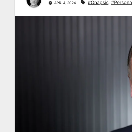
#Onapsis
,
#Persona
APR. 4, 2024