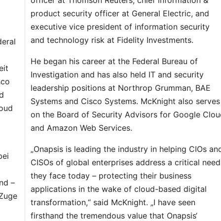
product security officer at General Electric, and
executive vice president of information security
and technology risk at Fidelity Investments.
deral
He began his career at the Federal Bureau of
eit
Investigation and has also held IT and security
sco
leadership positions at Northrop Grumman, BAE
ed
Systems and Cisco Systems. McKnight also serves
loud
on the Board of Security Advisors for Google Clo
and Amazon Web Services.
m
„Onapsis is leading the industry in helping CIOs an
bei
CISOs of global enterprises address a critical need
they face today – protecting their business
ind –
applications in the wake of cloud-based digital
 Zuge
transformation,“ said McKnight. „I have seen
firsthand the tremendous value that Onapsis‘