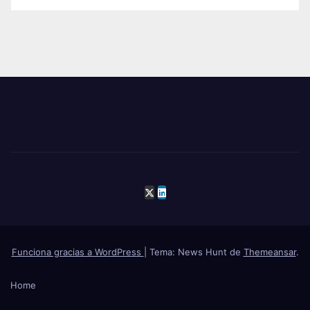
Funciona gracias a WordPress
|
Tema: News Hunt de
Themeansar
.
Home