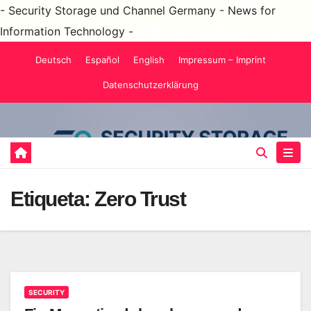
- Security Storage und Channel Germany - News for
Information Technology -
Saltar
Deutsch
Español
English
Impressum – Imprint
al
Datenschutzerklärung
contenido
Etiqueta:
Zero Trust
SECURITY