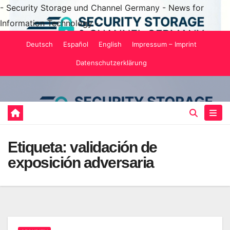
- Security Storage und Channel Germany - News for
Information Technology -
Saltar
Deutsch
Español
English
Impressum – Imprint
al
Datenschutzerklärung
contenido
Etiqueta:
validación de
exposición adversaria