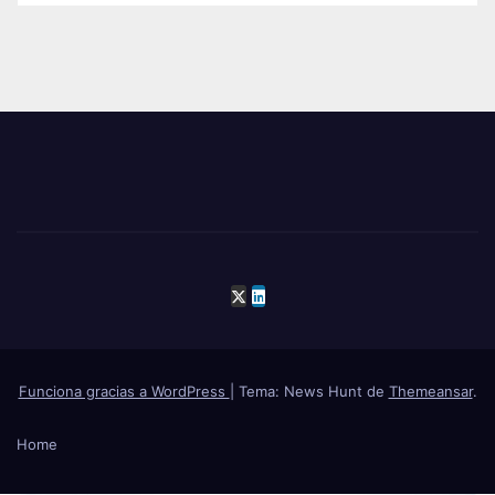
Funciona gracias a WordPress
|
Tema: News Hunt de
Themeansar
.
Home