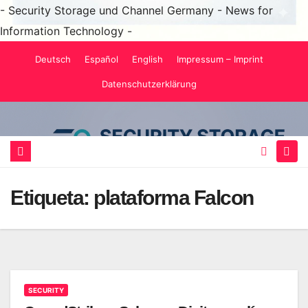
- Security Storage und Channel Germany - News for
Information Technology -
Saltar
Deutsch
Español
English
Impressum – Imprint
al
Datenschutzerklärung
contenido
Etiqueta:
plataforma Falcon
SECURITY