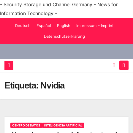
- Security Storage und Channel Germany - News for
Information Technology -
Saltar
Deutsch
Español
English
Impressum – Imprint
al
Datenschutzerklärung
contenido
Etiqueta:
Nvidia
CENTRO DE DATOS
INTELIGENCIA ARTIFICIAL