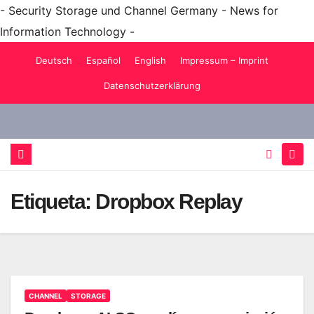
- Security Storage und Channel Germany - News for
Information Technology -
Saltar
Deutsch
Español
English
Impressum – Imprint
al
Datenschutzerklärung
contenido
Etiqueta:
Dropbox Replay
CHANNEL
STORAGE