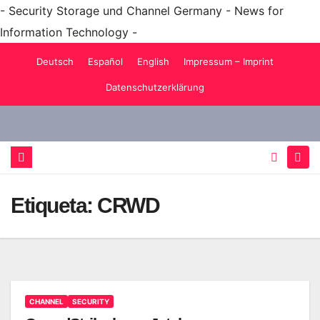
- Security Storage und Channel Germany - News for
Information Technology -
Saltar
Deutsch
Español
English
Impressum – Imprint
al
Datenschutzerklärung
contenido
Etiqueta:
CRWD
CHANNEL
SECURITY