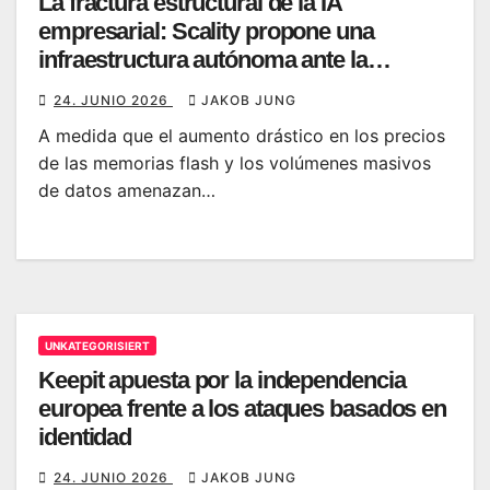
La fractura estructural de la IA
empresarial: Scality propone una
infraestructura autónoma ante la
explosión de costes de almacenamiento
24. JUNIO 2026
JAKOB JUNG
A medida que el aumento drástico en los precios
de las memorias flash y los volúmenes masivos
de datos amenazan…
UNKATEGORISIERT
Keepit apuesta por la independencia
europea frente a los ataques basados en
identidad
24. JUNIO 2026
JAKOB JUNG