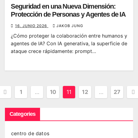
Seguridad en una Nueva Dimensión:
Protección de Personas y Agentes de IA
16. JUNIO 2026
JAKOB JUNG
¿Cómo proteger la colaboración entre humanos y
agentes de IA? Con IA generativa, la superficie de
ataque crece rápidamente: prompt…
Paginación
1
…
10
11
12
…
27
de
Categories
entradas
centro de datos