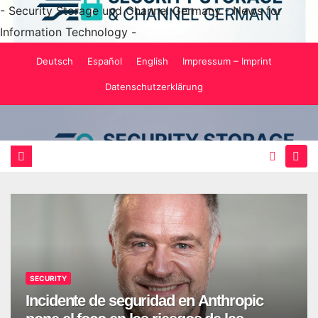
- Security Storage und Channel Germany - News for
Information Technology -
Saltar
Deutsch
Español
English
Impressum – Imprint
al
Datenschutzerklärung
contenido
SECURITY
Incidente de seguridad en Anthropic