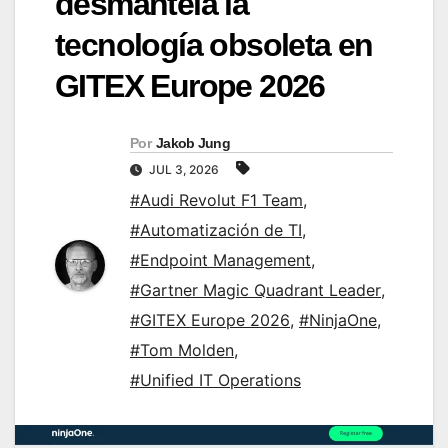
desmantela la
tecnología obsoleta en
GITEX Europe 2026
Por
Jakob Jung
JUL 3, 2026
#Audi Revolut F1 Team
,
#Automatización de TI
,
#Endpoint Management
,
#Gartner Magic Quadrant Leader
,
#GITEX Europe 2026
,
#NinjaOne
,
#Tom Molden
,
#Unified IT Operations