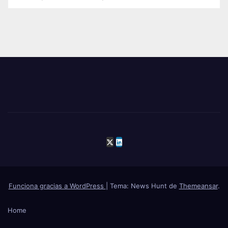
Funciona gracias a WordPress
|
Tema: News Hunt de
Themeansar
.
Home