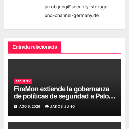
jakob.jung@security-storage-
und-channel-germany.de
Entrada relacionada
SECURITY
FireMon extiende la gobernanza
de políticas de seguridad a Palo
Alto Networks Strata Cloud
AGO 6, 2026
JAKOB JUNG
Manager