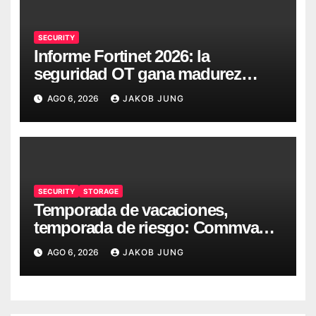
SECURITY
Informe Fortinet 2026: la
seguridad OT gana madurez
mientras crece el tiempo de
AGO 6, 2026
JAKOB JUNG
permanencia de los atacantes
SECURITY
STORAGE
Temporada de vacaciones,
temporada de riesgo: Commvault
ofrece seis recomendaciones
AGO 6, 2026
JAKOB JUNG
para la seguridad informática en
verano