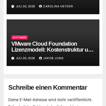
JULI 30, 2026
CAROLINA HEYDER
SOFTWARE
VMware Cloud Foundation
Lizenzmodell: Kostenstruktur und
Alternativen
JULI 30, 2026
JAKOB JUNG
Schreibe einen Kommentar
Deine E-Mail-Adresse wird nicht veröffentlicht.