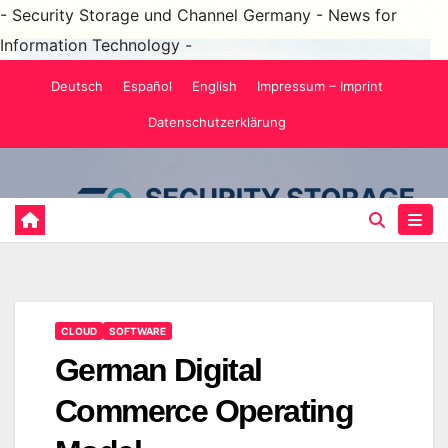
- Security Storage und Channel Germany - News for
Information Technology -
Zum
Deutsch
Español
English
Impressum – Imprint
Inhalt
Datenschutzerklärung
springen
CLOUD
SOFTWARE
German Digital
Commerce Operating