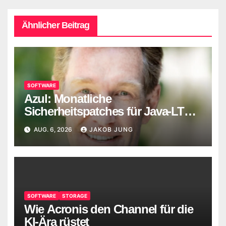
Ähnlicher Beitrag
SOFTWARE
Azul: Monatliche
Sicherheitspatches für Java-LTS-
Versionen
AUG. 6, 2026
JAKOB JUNG
SOFTWARE
STORAGE
Wie Acronis den Channel für die
KI-Ära rüstet