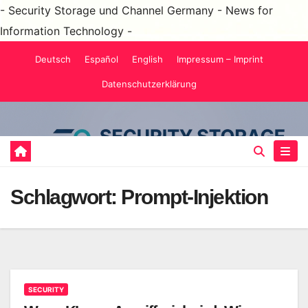
- Security Storage und Channel Germany - News for
Information Technology -
Zum
Deutsch
Español
English
Impressum – Imprint
Inhalt
Datenschutzerklärung
springen
Schlagwort:
Prompt-Injektion
SECURITY