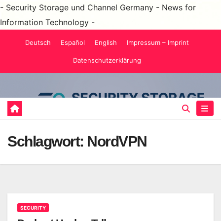
- Security Storage und Channel Germany - News for
Information Technology -
Zum
Deutsch
Español
English
Impressum – Imprint
Inhalt
Datenschutzerklärung
springen
Schlagwort:
NordVPN
SECURITY