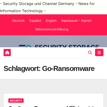
- Security Storage und Channel Germany - News for
Information Technology -
Zum
Deutsch
Español
English
Impressum – Imprint
Inhalt
Datenschutzerklärung
springen
Schlagwort:
Go-Ransomware
SECURITY