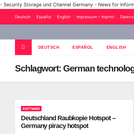
- Security Storage und Channel Germany - News for Infor
Zum
Deutsch
Español
English
Impressum – Imprint
Datens
Inhalt
springen
DEUTSCH
ESPAÑOL
ENGLISH
Schlagwort:
German technolog
SOFTWARE
Deutschland Raubkopie Hotspot –
Germany piracy hotspot