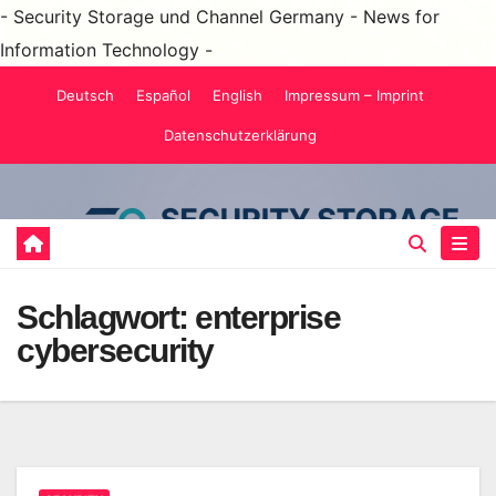
- Security Storage und Channel Germany - News for
Information Technology -
Zum
Deutsch
Español
English
Impressum – Imprint
Inhalt
Datenschutzerklärung
springen
Schlagwort:
enterprise
cybersecurity