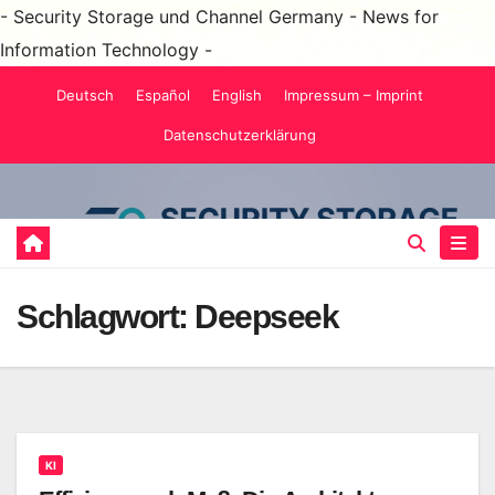
- Security Storage und Channel Germany - News for
Information Technology -
Zum
Deutsch
Español
English
Impressum – Imprint
Inhalt
Datenschutzerklärung
springen
Schlagwort:
Deepseek
KI