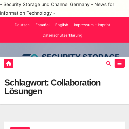
- Security Storage und Channel Germany - News for
Information Technology -
Zum
Deutsch
Español
English
Impressum – Imprint
Inhalt
Datenschutzerklärung
springen
Schlagwort:
Collaboration
Lösungen