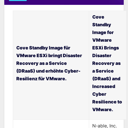
Cove
Standby
Image for
VMware
Cove Standby Image für
ESXi Brings
VMware ESXi bringt
Disaster
Disaster
Recovery as a Service
Recovery as
(DRaaS) und erhöhte Cyber-
a Service
Resilienz für VMware.
(DRaaS) and
Increased
Cyber
Resilience to
VMware.
N-able, Inc.