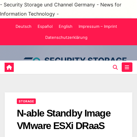
- Security Storage und Channel Germany - News for
Information Technology -
Zum
Deutsch
Español
English
Impressum – Imprint
Inhalt
Datenschutzerklärung
springen
STORAGE
N-able Standby Image
VMware ESXi DRaaS