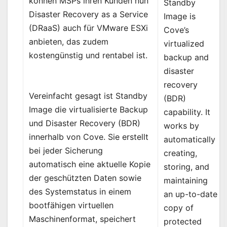
können MSPs ihren Kunden nun
Standby
Disaster Recovery as a Service
Image is
(DRaaS) auch für VMware ESXi
Cove’s
anbieten, das zudem
virtualized
kostengünstig und rentabel ist.
backup and
disaster
recovery
Vereinfacht gesagt ist Standby
(BDR)
Image die virtualisierte Backup
capability. It
und Disaster Recovery (BDR)
works by
innerhalb von Cove. Sie erstellt
automatically
bei jeder Sicherung
creating,
automatisch eine aktuelle Kopie
storing, and
der geschützten Daten sowie
maintaining
des Systemstatus in einem
an up-to-date
bootfähigen virtuellen
copy of
Maschinenformat, speichert
protected