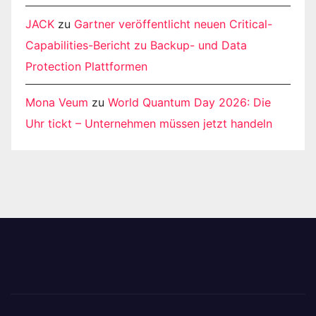
JACK
zu
Gartner veröffentlicht neuen Critical-
Capabilities-Bericht zu Backup- und Data
Protection Plattformen
Mona Veum
zu
World Quantum Day 2026: Die
Uhr tickt – Unternehmen müssen jetzt handeln